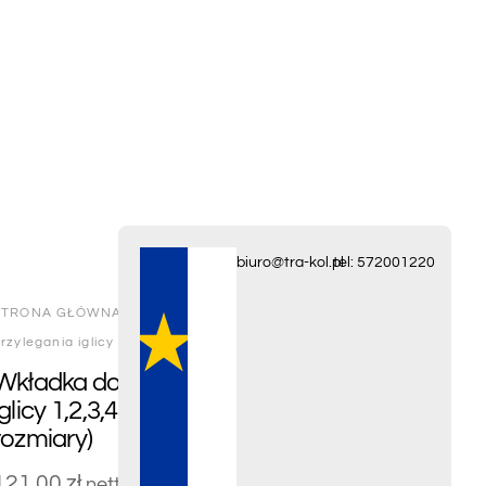
biuro@tra-kol.pl
tel: 572001220
STRONA GŁÓWNA
/
POMIAROWE
/ Wkładka do pomiaru
rzylegania iglicy 1,2,3,4 mm ( cena za 3 rozmiary)
Wkładka do pomiaru przylegania
iglicy 1,2,3,4 mm ( cena za 3
rozmiary)
121.00
zł
netto