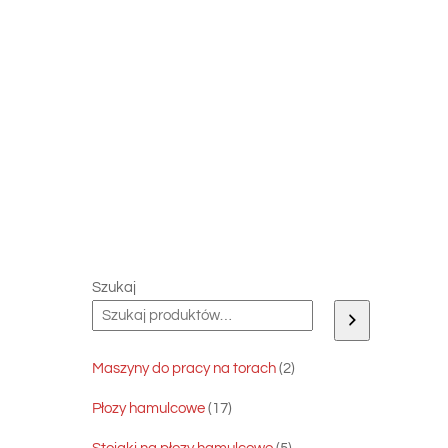
Skip
to
content
Szukaj
2
Maszyny do pracy na torach
2
produkty
17
Płozy hamulcowe
17
produktów
5