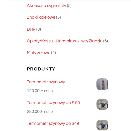
produkty
5
Akcesoria sygnalisty
5
produktów
5
Znaki kolejowe
5
produktów
3
BHP
3
produkty
6
Oploty/Koszulki termokurczliwe/Złączki
6
produktów
2
Mufy żelowe
2
produkty
PRODUKTY
Termometr szynowy
120.00
zł
netto
Termometr szynowy do S 60
280.00
zł
netto
Termometr szynowy do S49