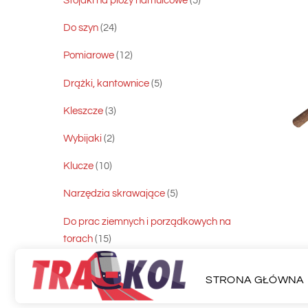
Stojaki na płozy hamulcowe
5
produktów
24
Do szyn
24
produkty
12
Pomiarowe
12
produktów
5
Drążki, kantownice
5
produktów
3
Kleszcze
3
produkty
2
Wybijaki
2
produkty
10
Klucze
10
produktów
5
Narzędzia skrawające
5
produktów
Do prac ziemnych i porządkowych na
15
torach
15
produktów
1
Podnośniki kolejowe
1
STRONA GŁÓWNA
produkt
4
Akcesoria rewidenta
4