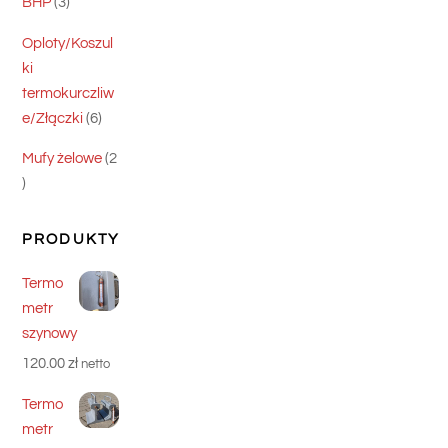
3
BHP
3
produkty
Oploty/Koszul
ki
termokurczliw
6
e/Złączki
6
produktów
Mufy żelowe
2
2
produkty
PRODUKTY
Termo
metr
szynowy
120.00
zł
netto
Termo
metr