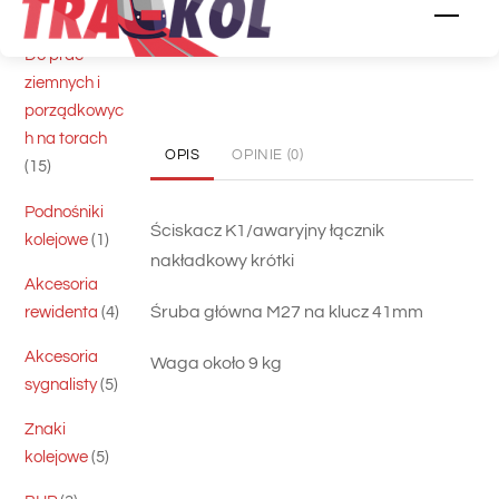
5
skrawające
5
Men
produktów
KATEGORIA:
Do szyn
Do prac
ziemnych i
porządkowyc
h na torach
OPIS
OPINIE (0)
15
15
produktów
Podnośniki
Ściskacz K1/awaryjny łącznik
1
kolejowe
1
nakładkowy krótki
produkt
Akcesoria
Śruba główna M27 na klucz 41mm
4
rewidenta
4
produkty
Akcesoria
Waga około 9 kg
5
sygnalisty
5
produktów
Znaki
5
kolejowe
5
produktów