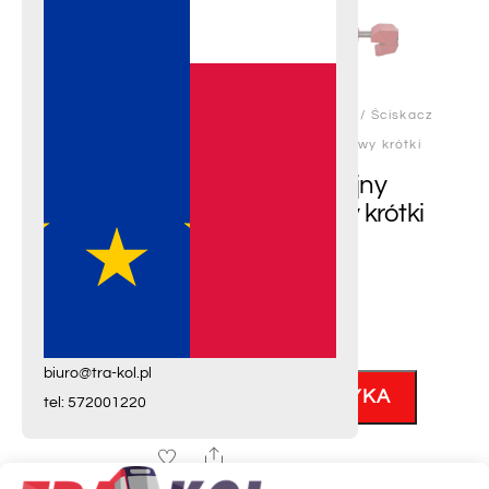
17
17
produktów
Stojaki na
płozy
5
hamulcowe
5
STRONA GŁÓWNA
/
DO SZYN
/ Ściskacz
produktów
K1/awaryjny łącznik nakładkowy krótki
24
Do szyn
24
Ściskacz K1/awaryjny
produkty
Pomiarowe
łącznik nakładkowy krótki
12
12
produktów
330.00
zł
netto
Drążki,
5
kantownice
5
produktów
ilość
3
Kleszcze
3
Ściskacz
produkty
biuro@tra-kol.pl
2
Wybijaki
2
K1/awaryjny
DODAJ DO KOSZYKA
tel: 572001220
produkty
łącznik
10
Klucze
10
nakładkowy
Share
produktów
Narzędzia
krótki