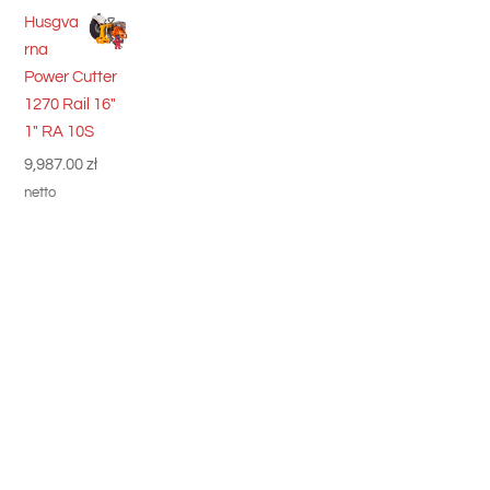
Husgva
rna
Power Cutter
1270 Rail 16"
1" RA 10S
9,987.00
zł
netto