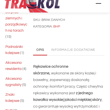
Share
5
skrawające
5
Men
produktów
Do prac
ziemnych i
SKU:
BRAK DANYCH
porządkowyc
KATEGORIA:
BHP
h na torach
15
15
produktów
Podnośniki
OPIS
INFORMACJE DODATKOWE
1
kolejowe
1
produkt
Akcesoria
Rękawice ochronne
4
rewidenta
4
skórzane,
wykonane ze skóry koziej i
produkty
Akcesoria
bawełny, zapewniają doskonałą
5
sygnalisty
5
ochronę i komfort pracy. Część chwytna
produktów
rękawicy wykonana jest
z jednego
Znaki
kawałka wysokiej jakości miękkiej skóry
,
5
kolejowe
5
co gwarantuje wysoką wytrzymałość i
produktów