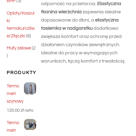
3
BHP
3
odporność na przetarcia.
Elastyczna
produkty
tkanina wierzchnia
zapewnia idealne
Oploty/Koszul
dopasowanie do dłoni, a
elastyczna
ki
tasiemka w nadgarstku
dodatkowo
termokurczliw
6
e/Złączki
6
zwiększa komfort oraz ochronę przed
produktów
działaniem czynników zewnętrznych.
Mufy żelowe
2
Idealne do pracy w wymagających
2
warunkach, łączą komfort z trwałością.
produkty
PRODUKTY
Termo
metr
szynowy
120.00
zł
netto
Termo
metr