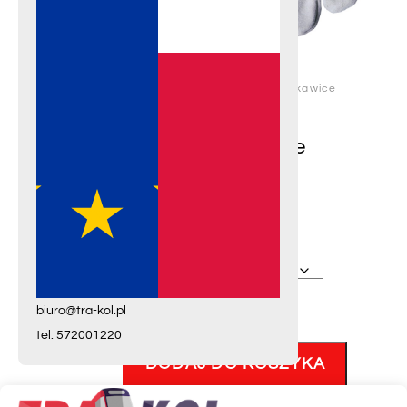
17
17
produktów
Stojaki na
płozy
STRONA GŁÓWNA
/
BHP
/ Rękawice
5
hamulcowe
5
produktów
ochronne skórzane 120par
24
Do szyn
24
Rękawice ochronne
produkty
Pomiarowe
skórzane 120par
12
12
1,079.00
zł
netto
produktów
Drążki,
5
kantownice
5
produktów
Rozmiar
3
Kleszcze
3
produkty
ilość
biuro@tra-kol.pl
2
Wybijaki
2
Rękawice
tel: 572001220
produkty
10
ochronne
Klucze
10
DODAJ DO KOSZYKA
produktów
skórzane
Narzędzia
120par