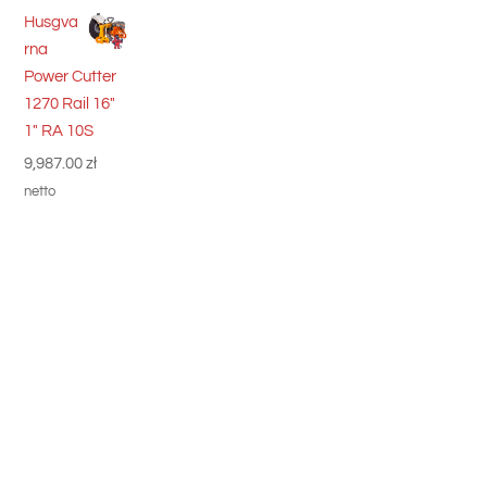
Husgva
rna
Power Cutter
1270 Rail 16"
1" RA 10S
9,987.00
zł
netto