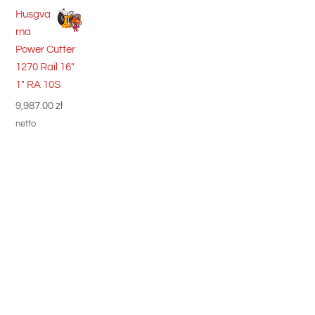
Husgva
rna
Power Cutter
1270 Rail 16"
1" RA 10S
9,987.00
zł
netto