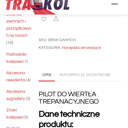
DO
5
skrawające
5
DODAJ DO KOSZYKA
Men
WIERTŁA
produktów
Do prac
TREPANACYJNEGO
Share
ziemnych i
porządkowyc
h na torach
SKU:
BRAK DANYCH
15
15
KATEGORIA:
Narzędzia skrawające
produktów
Podnośniki
1
kolejowe
1
produkt
Akcesoria
OPIS
INFORMACJE DODATKOWE
4
rewidenta
4
produkty
Akcesoria
PILOT DO WIERTŁA
5
sygnalisty
5
TREPANACYJNEGO
produktów
Znaki
Dane techniczne
5
kolejowe
5
produktu:
produktów