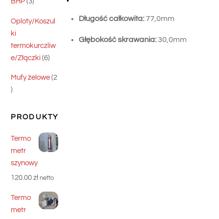
3
BHP
3
produkty
Długość całkowita:
77,0mm
Oploty/Koszul
ki
Głębokość skrawania:
30,0mm
termokurczliw
6
e/Złączki
6
produktów
Mufy żelowe
2
2
produkty
PRODUKTY
Termo
metr
szynowy
120.00
zł
netto
Termo
metr