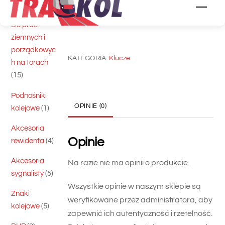
do
5
skrawające
5
Men
śrub
produktów
Share
Do prac
stopowych
ziemnych i
T
porządkowyc
KATEGORIA:
Klucze
h na torach
15
15
produktów
Podnośniki
OPINIE (0)
1
kolejowe
1
produkt
Akcesoria
Opinie
4
rewidenta
4
produkty
Akcesoria
Na razie nie ma opinii o produkcie.
5
sygnalisty
5
produktów
Znaki
5
kolejowe
5
produktów