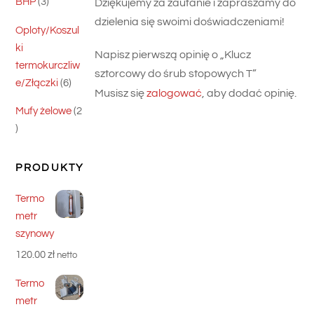
3
BHP
3
produkty
Oploty/Koszul
ki
Napisz pierwszą opinię o „Klucz
termokurczliw
sztorcowy do śrub stopowych T”
6
e/Złączki
6
Musisz się
zalogować
, aby dodać opinię.
produktów
Mufy żelowe
2
2
produkty
PRODUKTY
Termo
metr
szynowy
120.00
zł
netto
Termo
metr