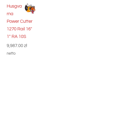
Husgva
rna
Power Cutter
1270 Rail 16"
1" RA 10S
9,987.00
zł
netto