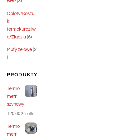
3
BHP
3
produkty
Oploty/Koszul
ki
termokurczliw
6
e/Złączki
6
produktów
Mufy żelowe
2
2
produkty
PRODUKTY
Termo
metr
szynowy
120.00
zł
netto
Termo
metr