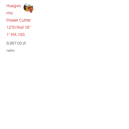
Husgva
rna
Power Cutter
1270 Rail 16"
1" RA 10S
9,987.00
zł
netto