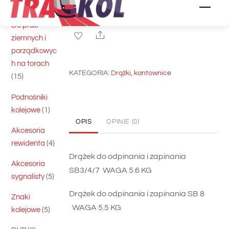
do
5
skrawające
5
Men
DODAJ DO KOSZYKA
odpinania
produktów
Do prac
i
Share
ziemnych i
zapinania
porządkowyc
SB3/4/7/8
h na torach
KATEGORIA:
Drążki, kantownice
15
15
produktów
Podnośniki
1
kolejowe
1
produkt
OPIS
OPINIE (0)
Akcesoria
4
rewidenta
4
produkty
Drążek do odpinania i zapinania
Akcesoria
SB3/4/7 WAGA 5.6 KG
5
sygnalisty
5
produktów
Drążek do odpinania i zapinania SB 8
Znaki
WAGA 5.5 KG
5
kolejowe
5
produktów