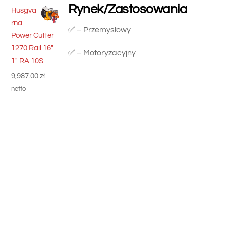
Rynek/Zastosowania
Husgva
rna
✅ – Przemysłowy
Power Cutter
1270 Rail 16"
✅ – Motoryzacyjny
1" RA 10S
9,987.00
zł
netto