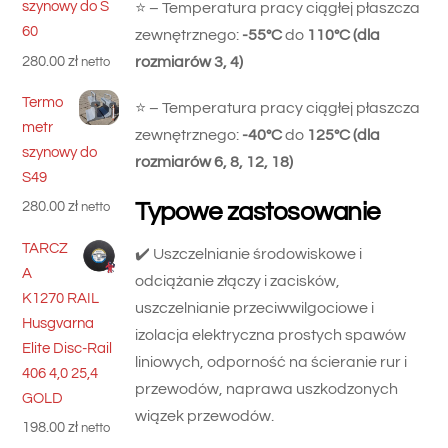
szynowy do S
⭐️ – Temperatura pracy ciągłej płaszcza
60
zewnętrznego:
-55°C
do
110°C (dla
280.00
zł
rozmiarów 3, 4)
netto
Termo
⭐️ – Temperatura pracy ciągłej płaszcza
metr
zewnętrznego:
-40°C
do
125°C (dla
szynowy do
rozmiarów 6, 8, 12, 18)
S49
280.00
zł
Typowe zastosowanie
netto
TARCZ
✔️ Uszczelnianie środowiskowe i
A
odciążanie złączy i zacisków,
K1270 RAIL
uszczelnianie przeciwwilgociowe i
Husgvarna
izolacja elektryczna prostych spawów
Elite Disc-Rail
liniowych, odporność na ścieranie rur i
406 4,0 25,4
przewodów, naprawa uszkodzonych
GOLD
wiązek przewodów.
198.00
zł
netto