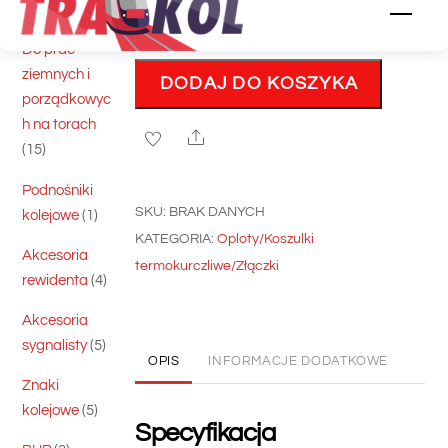
5
skrawające
5
Men
ilość
produktów
CIENKA
Do prac
ziemnych i
KOSZULKA
DODAJ DO KOSZYKA
porządkowyc
TERMOKURCZLIWA
h na torach
Z
Share
15
15
KLEJEM
produktów
NA
Podnośniki
SZPULI
SKU:
BRAK DANYCH
1
kolejowe
1
KATEGORIA:
Oploty/Koszulki
produkt
Akcesoria
termokurczliwe/Złączki
4
rewidenta
4
produkty
Akcesoria
5
sygnalisty
5
OPIS
INFORMACJE DODATKOWE
produktów
Znaki
5
kolejowe
5
Specyfikacja
produktów