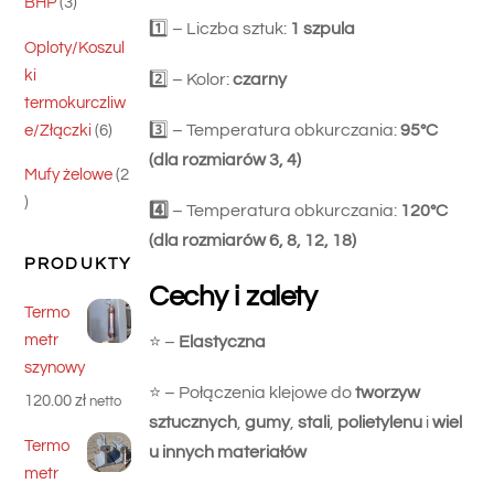
3
BHP
3
1️⃣ – Liczba sztuk:
1 szpula
produkty
Oploty/Koszul
ki
2️⃣ – Kolor:
czarny
termokurczliw
6
3️⃣ – Temperatura obkurczania:
95°C
e/Złączki
6
produktów
(dla rozmiarów 3, 4)
Mufy żelowe
2
2
4️⃣
– Temperatura obkurczania:
120°C
produkty
(dla rozmiarów 6, 8, 12, 18)
PRODUKTY
Cechy i zalety
Termo
metr
⭐️ –
Elastyczna
szynowy
⭐️ – Połączenia klejowe do
tworzyw
120.00
zł
netto
sztucznych
,
gumy
,
stali
,
polietylenu
i
wiel
Termo
u innych materiałów
metr